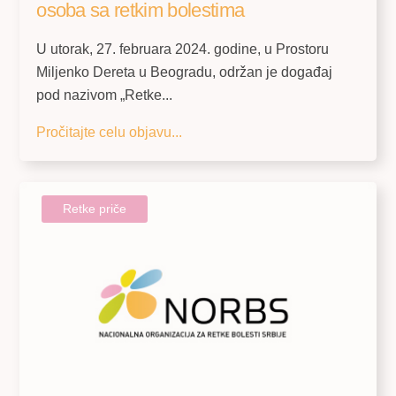
osoba sa retkim bolestima
U utorak, 27. februara 2024. godine, u Prostoru
Miljenko Dereta u Beogradu, održan je događaj
pod nazivom „Retke...
Pročitajte celu objavu...
Retke priče