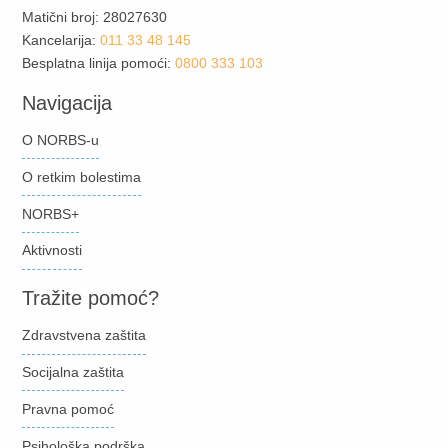
Matični broj: 28027630
Kancelarija:
011 33 48 145
Besplatna linija pomoći:
0800 333 103
Navigacija
O NORBS-u
O retkim bolestima
NORBS+
Aktivnosti
Tražite pomoć?
Zdravstvena zaštita
Socijalna zaštita
Pravna pomoć
Psihološka podrška