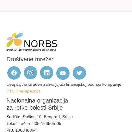
Društvene mreže:
Ovaj sajt je izrađen zahvaljujući finansijskoj podršci kompanije
PTC Therapeutics
Nacionalna organizacija
za retke bolesti Srbije
Sedište: Đušina 10, Beograd, Srbija
Tekući račun: 205-163505-05
PIB: 106848054