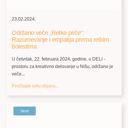
23.02.2024.
Održano veče „Retke priče“:
Razumevanje i empatija prema retkim
bolestima
U četvrtak, 22. februara 2024. godine, u DELI -
prostoru za kreativno delovanje u Nišu, održano je
veče...
Pročitajte celu objavu...
Vesti