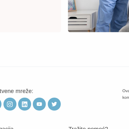
tvene mreže:
Ova
ko
gacija
Tražite pomoć?