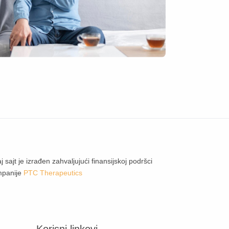
j sajt je izrađen zahvaljujući finansijskoj podršci
mpanije
PTC Therapeutics
Korisni linkovi