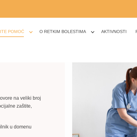
ITE POMOĆ
O RETKIM BOLESTIMA
AKTIVNOSTI
vore na veliki broj
cijalne zaštite,
vilnik u domenu