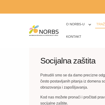
O NORBS-U
TRAŽ
KONTAKT
Socijalna zaštita
Potrudili smo se da damo precizne odgo
često postavljanih pitanja iz domena so
obrazovanja i zapošljavanja.
Kod nas možete pronaći i pročitati pra
socijalne zaštite.