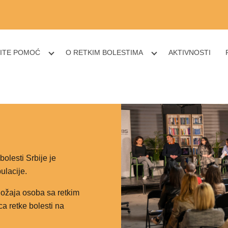
ITE POMOĆ
O RETKIM BOLESTIMA
AKTIVNOSTI
olesti Srbije je
ulacije.
ložaja osoba sa retkim
ca retke bolesti na