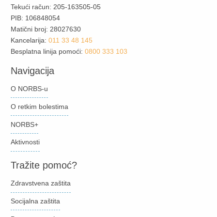
Tekući račun: 205-163505-05
PIB: 106848054
Matični broj: 28027630
Kancelarija:
011 33 48 145
Besplatna linija pomoći:
0800 333 103
Navigacija
O NORBS-u
O retkim bolestima
NORBS+
Aktivnosti
Tražite pomoć?
Zdravstvena zaštita
Socijalna zaštita