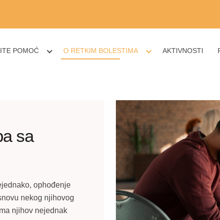
ITE POMOĆ
O RETKIM BOLESTIMA
AKTIVNOSTI
ba sa
nejednako, ophođenje
osnovu nekog njihovog
 ima njihov nejednak