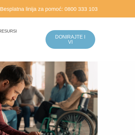
Besplatna linija za pomoć:
0800 333 103
RESURSI
DONIRAJTE I
VI