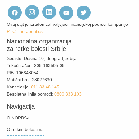
Ovaj sajt je izrađen zahvaljujući finansijskoj podršci kompanije
PTC Therapeutics
Nacionalna organizacija
za retke bolesti Srbije
Sedište: Đušina 10, Beograd, Srbija
Tekući račun: 205-163505-05
PIB: 106848054
Matični broj: 28027630
Kancelarija:
011 33 48 145
Besplatna linija pomoći:
0800 333 103
Navigacija
O NORBS-u
O retkim bolestima