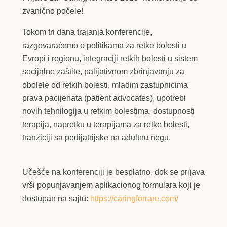
zvanično počele!
Tokom tri dana trajanja konferencije,
razgovaraćemo o politikama za retke bolesti u
Evropi i regionu, integraciji retkih bolesti u sistem
socijalne zaštite, palijativnom zbrinjavanju za
obolele od retkih bolesti, mladim zastupnicima
prava pacijenata (patient advocates), upotrebi
novih tehnilogija u retkim bolestima, dostupnosti
terapija, napretku u terapijama za retke bolesti,
tranziciji sa pedijatrijske na adultnu negu.
Učešće na konferenciji je besplatno, dok se prijava
vrši popunjavanjem aplikacionog formulara koji je
dostupan na sajtu:
https://caringforrare.com/