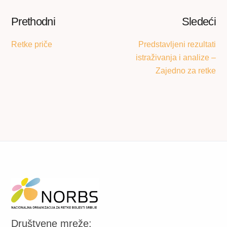
Prethodni
Sledeći
Retke priče
Predstavljeni rezultati
istraživanja i analize –
Zajedno za retke
Društvene mreže: