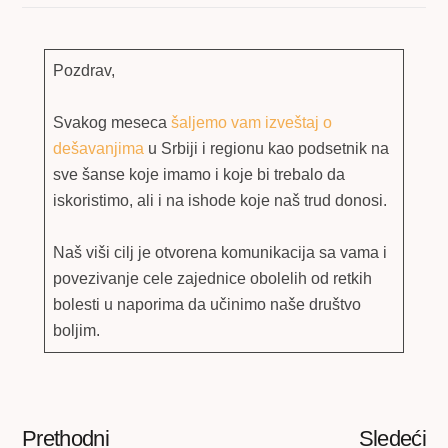
Pozdrav,
Svakog meseca
šaljemo vam izveštaj o
dešavanjima
u Srbiji i regionu kao podsetnik na
sve šanse koje imamo i koje bi trebalo da
iskoristimo, ali i na ishode koje naš trud donosi.
Naš viši cilj je otvorena komunikacija sa vama i
povezivanje cele zajednice obolelih od retkih
bolesti u naporima da učinimo naše društvo
boljim.
Prethodni
Sledeći