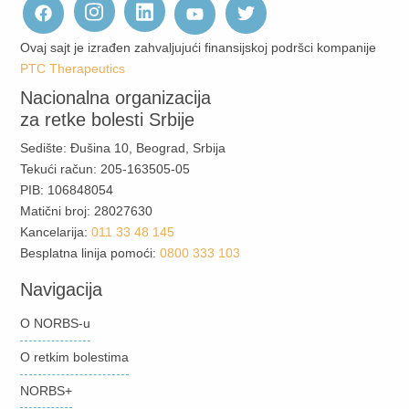
Ovaj sajt je izrađen zahvaljujući finansijskoj podršci kompanije
PTC Therapeutics
Nacionalna organizacija
za retke bolesti Srbije
Sedište: Đušina 10, Beograd, Srbija
Tekući račun: 205-163505-05
PIB: 106848054
Matični broj: 28027630
Kancelarija:
011 33 48 145
Besplatna linija pomoći:
0800 333 103
Navigacija
O NORBS-u
O retkim bolestima
NORBS+