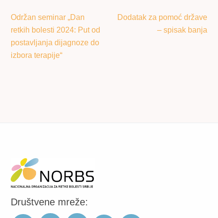
Održan seminar „Dan
Dodatak za pomoć države
retkih bolesti 2024: Put od
– spisak banja
postavljanja dijagnoze do
izbora terapije“
Društvene mreže: