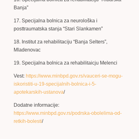
Banja”
17. Specijalna bolnica za neurološka i
posttraumatska stanja “Stari Slankamen”
18. Institut za rehabilitaciju “Banja Selters”,
Mladenovac
19. Specijalna bolnica za rehabilitaicju Melenci
Vest:
https://www.minbpd.gov.rs/vauceri-se-mogu-
iskoristiti-u-19-specijalnih-bolnica-i-5-
apotekarskih-ustanova
/
Dodatne informacije:
https://www.minbpd.gov.rs/podrska-obolelima-od-
retkih-bolesti
/