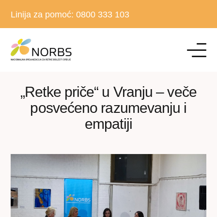
Linija za pomoć:
0800 333 103
„Retke priče“ u Vranju – veče
posvećeno razumevanju i
empatiji