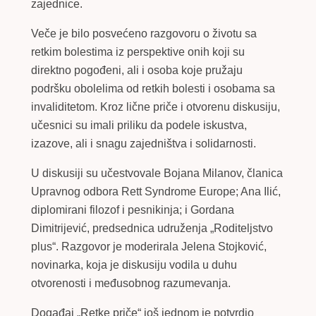
zajednice.
Veče je bilo posvećeno razgovoru o životu sa
retkim bolestima iz perspektive onih koji su
direktno pogođeni, ali i osoba koje pružaju
podršku obolelima od retkih bolesti i osobama sa
invaliditetom. Kroz lične priče i otvorenu diskusiju,
učesnici su imali priliku da podele iskustva,
izazove, ali i snagu zajedništva i solidarnosti.
U diskusiji su učestvovale Bojana Milanov, članica
Upravnog odbora Rett Syndrome Europe; Ana Ilić,
diplomirani filozof i pesnikinja; i Gordana
Dimitrijević, predsednica udruženja „Roditeljstvo
plus“. Razgovor je moderirala Jelena Stojković,
novinarka, koja je diskusiju vodila u duhu
otvorenosti i međusobnog razumevanja.
Događaj „Retke priče“ još jednom je potvrdio