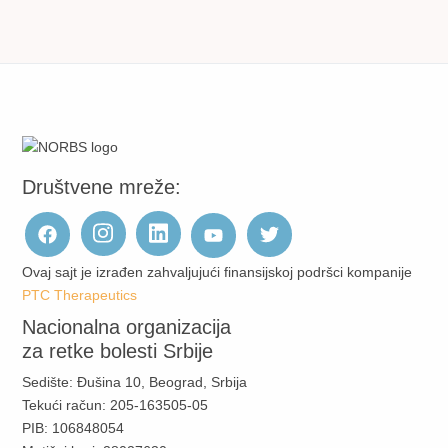
Društvene mreže:
Ovaj sajt je izrađen zahvaljujući finansijskoj podršci kompanije
PTC Therapeutics
Nacionalna organizacija
za retke bolesti Srbije
Sedište: Đušina 10, Beograd, Srbija
Tekući račun: 205-163505-05
PIB: 106848054