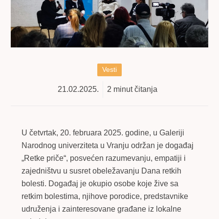
Vesti
21.02.2025.
2
minut čitanja
U četvrtak, 20. februara 2025. godine, u Galeriji
Narodnog univerziteta u Vranju održan je događaj
„Retke priče“, posvećen razumevanju, empatiji i
zajedništvu u susret obeležavanju Dana retkih
bolesti. Događaj je okupio osobe koje žive sa
retkim bolestima, njihove porodice, predstavnike
udruženja i zainteresovane građane iz lokalne