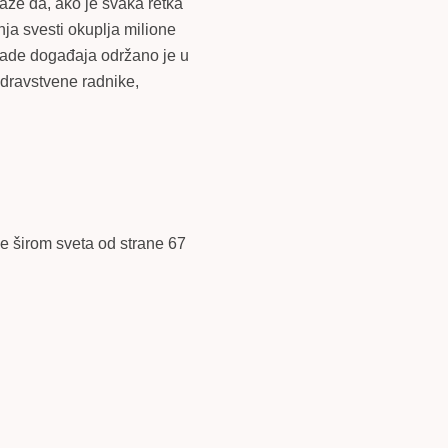
kaže da, ako je svaka retka
a svesti okuplja milione
ljade događaja održano je u
zdravstvene radnike,
je širom sveta od strane 67