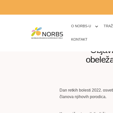
O NORBS-U
TRAŽ
KONTAKT
Objav
obeleža
Dan retkih bolesti 2022. osvet
članova njihovih porodica.