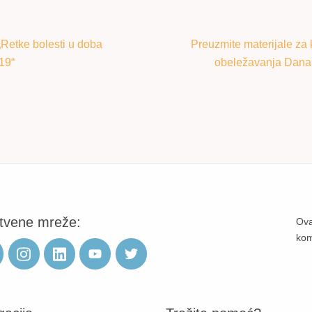
„Retke bolesti u doba
Preuzmite materijale z
19“
obeležavanja Dana r
tvene mreže:
Ova
ko