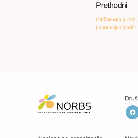
Prethodni
Održan okrugli sto 
pandemije COVID-
Druš