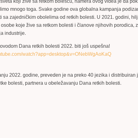
m sveta koji žive sa retkom bolešću, namera ovog videa je da po
delimo mnogo toga. Svake godine ova globalna kampanja podizanj
i sa zajedničkim obolelima od retkih bolesti. U 2021. godini, hi
 osobe koje žive sa retkom bolesti i članove njihovih porodica, 
ja industrije.
vodom Dana retkih bolesti 2022. biti još uspešna!
youtube.com/watch?app=desktop&v=ONebWgAoKaQ
ju 2022. godine, preveden je na preko 40 jezika i distribuiran 
tke bolesti, partnera u obeležavanju Dana retkih bolesti.