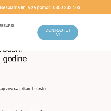
Besplatna linija za pomoć:
0800 333 103
RESURSI
DONIRAJTE I
VI
ovodom
. godine
ji žive sa retkom bolesti i