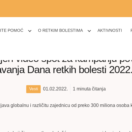
ITE POMOĆ
O RETKIM BOLESTIMA
AKTIVNOSTI
ljen video spot za kampanju p
vanja Dana retkih bolesti 2022
01.02.2022.
1
minuta čitanja
Vesti
ljava globalnu i različitu zajednicu od preko 300 miliona osoba ko