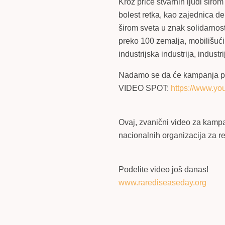
Kroz priče stvarnih ljudi širo
bolest retka, kao zajednica 
širom sveta u znak solidarnost
preko 100 zemalja, mobilišući
industrijska industrija, industri
Nadamo se da će kampanja po
VIDEO SPOT:
https://www.
Ovaj, zvanični video za kampan
nacionalnih organizacija za re
Podelite video još danas!
www.rarediseaseday.org