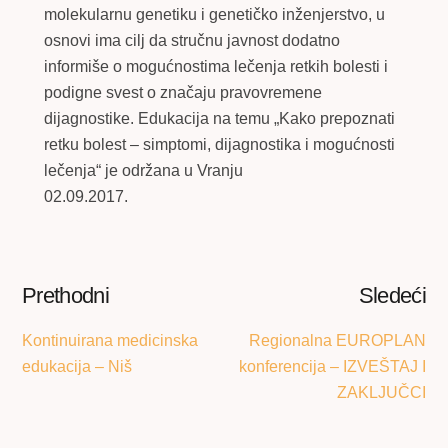
molekularnu genetiku i genetičko inženjerstvo, u
osnovi ima cilj da stručnu javnost dodatno
informiše o mogućnostima lečenja retkih bolesti i
podigne svest o značaju pravovremene
dijagnostike. Edukacija na temu „Kako prepoznati
retku bolest – simptomi, dijagnostika i mogućnosti
lečenja“ je održana u Vranju
02.09.2017.
Prethodni
Sledeći
Kontinuirana medicinska
Regionalna EUROPLAN
edukacija – Niš
konferencija – IZVEŠTAJ I
ZAKLJUČCI