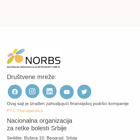
Društvene mreže:
Ovaj sajt je izrađen zahvaljujući finansijskoj podršci kompanije
PTC Therapeutics
Nacionalna organizacija
za retke bolesti Srbije
Sedište: Đušina 10, Beograd, Srbija