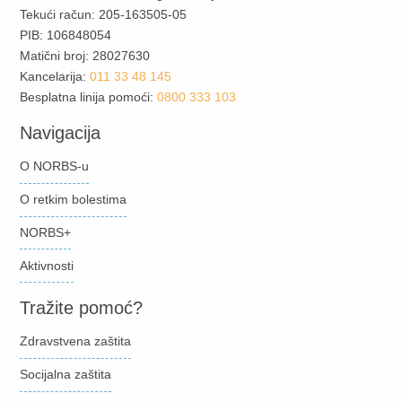
Tekući račun: 205-163505-05
PIB: 106848054
Matični broj: 28027630
Kancelarija:
011 33 48 145
Besplatna linija pomoći:
0800 333 103
Navigacija
O NORBS-u
O retkim bolestima
NORBS+
Aktivnosti
Tražite pomoć?
Zdravstvena zaštita
Socijalna zaštita