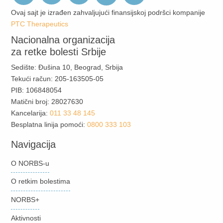
Ovaj sajt je izrađen zahvaljujući finansijskoj podršci kompanije
PTC Therapeutics
Nacionalna organizacija
za retke bolesti Srbije
Sedište: Đušina 10, Beograd, Srbija
Tekući račun: 205-163505-05
PIB: 106848054
Matični broj: 28027630
Kancelarija:
011 33 48 145
Besplatna linija pomoći:
0800 333 103
Navigacija
O NORBS-u
O retkim bolestima
NORBS+
Aktivnosti