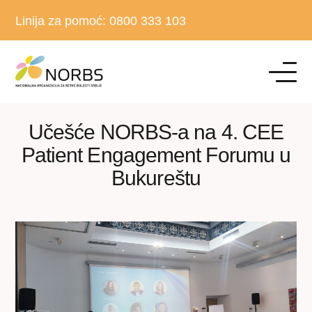
Linija za pomoć:
0800 333 103
Učešće NORBS-a na 4. CEE
Patient Engagement Forumu u
Bukureštu