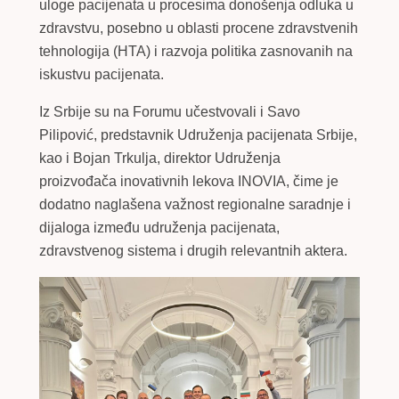
uloge pacijenata u procesima donošenja odluka u
zdravstvu, posebno u oblasti procene zdravstvenih
tehnologija (HTA) i razvoja politika zasnovanih na
iskustvu pacijenata.
Iz Srbije su na Forumu učestvovali i Savo
Pilipović, predstavnik Udruženja pacijenata Srbije,
kao i Bojan Trkulja, direktor Udruženja
proizvođača inovativnih lekova INOVIA, čime je
dodatno naglašena važnost regionalne saradnje i
dijaloga između udruženja pacijenata,
zdravstvenog sistema i drugih relevantnih aktera.