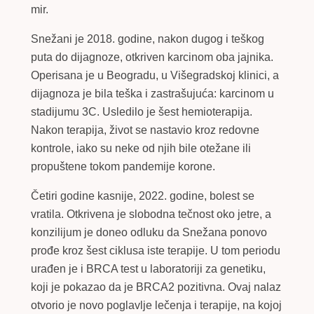
mir.
Snežani je 2018. godine, nakon dugog i teškog
puta do dijagnoze, otkriven karcinom oba jajnika.
Operisana je u Beogradu, u Višegradskoj klinici, a
dijagnoza je bila teška i zastrašujuća: karcinom u
stadijumu 3C. Usledilo je šest hemioterapija.
Nakon terapija, život se nastavio kroz redovne
kontrole, iako su neke od njih bile otežane ili
propuštene tokom pandemije korone.
Četiri godine kasnije, 2022. godine, bolest se
vratila. Otkrivena je slobodna tečnost oko jetre, a
konzilijum je doneo odluku da Snežana ponovo
prođe kroz šest ciklusa iste terapije. U tom periodu
urađen je i BRCA test u laboratoriji za genetiku,
koji je pokazao da je BRCA2 pozitivna. Ovaj nalaz
otvorio je novo poglavlje lečenja i terapije, na kojoj