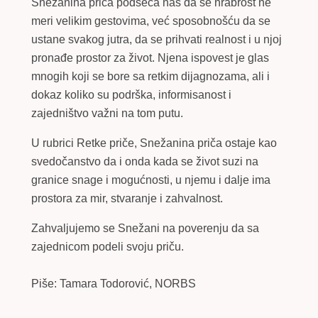
Snežanina priča podseća nas da se hrabrost ne
meri velikim gestovima, već sposobnošću da se
ustane svakog jutra, da se prihvati realnost i u njoj
pronađe prostor za život. Njena ispovest je glas
mnogih koji se bore sa retkim dijagnozama, ali i
dokaz koliko su podrška, informisanost i
zajedništvo važni na tom putu.
U rubrici Retke priče, Snežanina priča ostaje kao
svedočanstvo da i onda kada se život suzi na
granice snage i mogućnosti, u njemu i dalje ima
prostora za mir, stvaranje i zahvalnost.
Zahvaljujemo se Snežani na poverenju da sa
zajednicom podeli svoju priču.
Piše: Tamara Todorović, NORBS