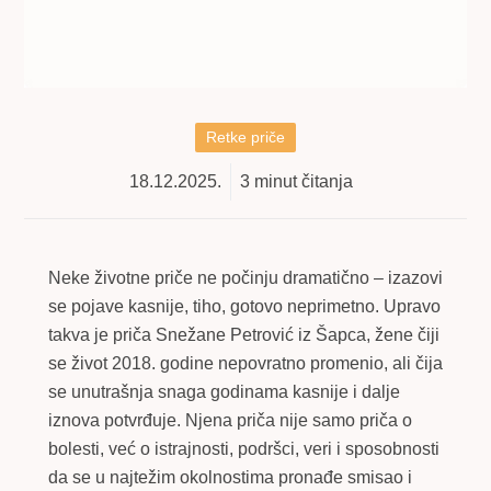
Retke priče
18.12.2025.
3
minut čitanja
Neke životne priče ne počinju dramatično – izazovi
se pojave kasnije, tiho, gotovo neprimetno. Upravo
takva je priča Snežane Petrović iz Šapca, žene čiji
se život 2018. godine nepovratno promenio, ali čija
se unutrašnja snaga godinama kasnije i dalje
iznova potvrđuje. Njena priča nije samo priča o
bolesti, već o istrajnosti, podršci, veri i sposobnosti
da se u najtežim okolnostima pronađe smisao i