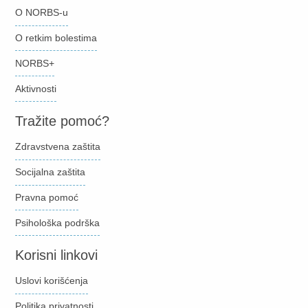
O NORBS-u
O retkim bolestima
NORBS+
Aktivnosti
Tražite pomoć?
Zdravstvena zaštita
Socijalna zaštita
Pravna pomoć
Psihološka podrška
Korisni linkovi
Uslovi korišćenja
Politika privatnosti