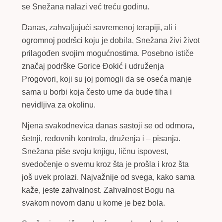
se Snežana nalazi već treću godinu.
Danas, zahvaljujući savremenoj terapiji, ali i
ogromnoj podršci koju je dobila, Snežana živi život
prilagođen svojim mogućnostima. Posebno ističe
značaj podrške Gorice Đokić i udruženja
Progovori, koji su joj pomogli da se oseća manje
sama u borbi koja često ume da bude tiha i
nevidljiva za okolinu.
Njena svakodnevica danas sastoji se od odmora,
šetnji, redovnih kontrola, druženja i – pisanja.
Snežana piše svoju knjigu, ličnu ispovest,
svedočenje o svemu kroz šta je prošla i kroz šta
još uvek prolazi. Najvažnije od svega, kako sama
kaže, jeste zahvalnost. Zahvalnost Bogu na
svakom novom danu u kome je bez bola.