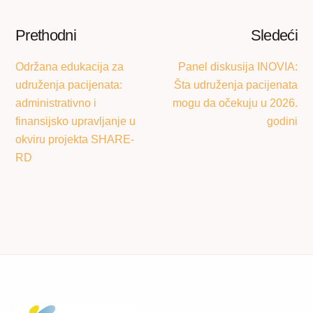
Prethodni
Sledeći
Održana edukacija za
Panel diskusija INOVIA:
udruženja pacijenata:
Šta udruženja pacijenata
administrativno i
mogu da očekuju u 2026.
finansijsko upravljanje u
godini
okviru projekta SHARE-
RD