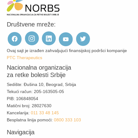
Društvene mreže:
Ovaj sajt je izrađen zahvaljujući finansijskoj podršci kompanije
PTC Therapeutics
Nacionalna organizacija
za retke bolesti Srbije
Sedište: Đušina 10, Beograd, Srbija
Tekući račun: 205-163505-05
PIB: 106848054
Matični broj: 28027630
Kancelarija:
011 33 48 145
Besplatna linija pomoći:
0800 333 103
Navigacija