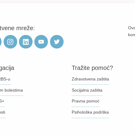
tvene mreže:
Ova
ko
gacija
Tražite pomoć?
BS-u
Zdravstvena zaštita
im bolestima
Socijalna zaštita
S+
Pravna pomoć
sti
Psihološka podrška