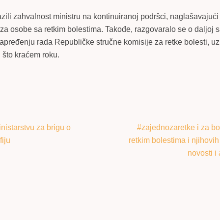
ili zahvalnost ministru na kontinuiranoj podršci, naglašavaju
 za osobe sa retkim bolestima. Takođe, razgovaralo se o daljoj s
napređenju rada Republičke stručne komisije za retke bolesti, 
u što kraćem roku.
istarstvu za brigu o
#zajednozaretke i za bo
iju
retkim bolestima i njihov
novosti i