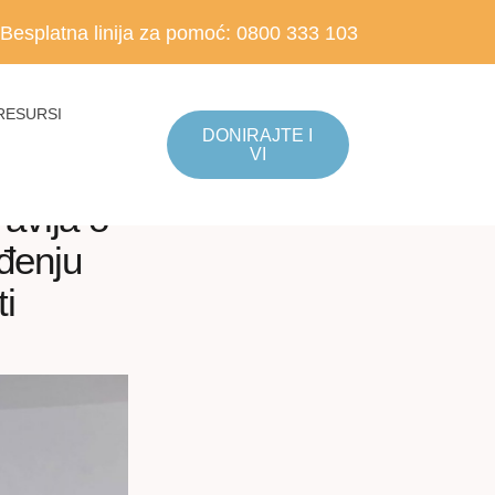
Besplatna linija za pomoć:
0800 333 103
RESURSI
DONIRAJTE I
VI
avlja o
đenju
ti