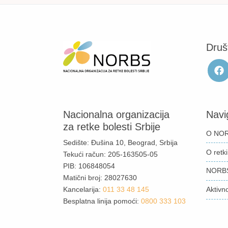
Druš
Nacionalna organizacija
Navi
za retke bolesti Srbije
O NOR
Sedište: Đušina 10, Beograd, Srbija
O retk
Tekući račun: 205-163505-05
PIB: 106848054
NORB
Matični broj: 28027630
Kancelarija:
011 33 48 145
Aktivno
Besplatna linija pomoći:
0800 333 103