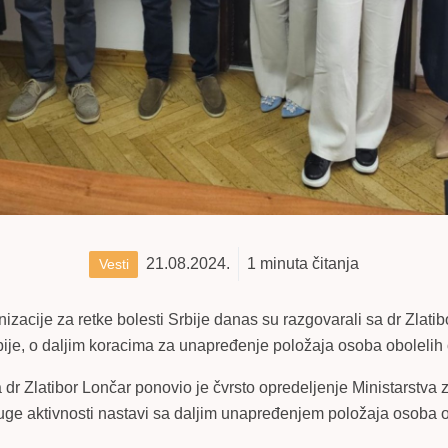
21.08.2024.
1
minuta čitanja
Vesti
izacije za retke bolesti Srbije danas su razgovarali sa dr Zlat
ije, o daljim koracima za unapređenje položaja osoba obolelih o
a dr Zlatibor Lončar ponovio je čvrsto opredeljenje Ministarstva 
uge aktivnosti nastavi sa daljim unapređenjem položaja osoba ob