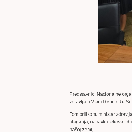
Predstavnici Nacionalne organ
zdravlja u Vladi Republike Srb
Tom prilikom, ministar zdravlj
ulaganja, nabavku lekova i dr
našoj zemlji.