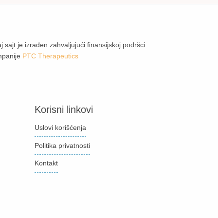
j sajt je izrađen zahvaljujući finansijskoj podršci
mpanije
PTC Therapeutics
Korisni linkovi
Uslovi korišćenja
Politika privatnosti
Kontakt