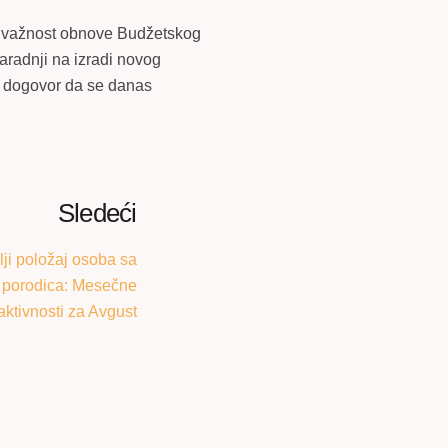
ći važnost obnove Budžetskog
aradnji na izradi novog
uz dogovor da se danas
Sledeći
lji položaj osoba sa
ih porodica: Mesečne
 aktivnosti za Avgust