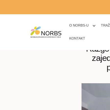
O NORBS-U
TRAŽ
KONTAKT
Razgov
zaje
p