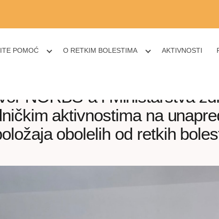
ITE POMOĆ
O RETKIM BOLESTIMA
AKTIVNOSTI
or NORBS-a i Ministarstva zdr
dničkim aktivnostima na unapre
oložaja obolelih od retkih boles