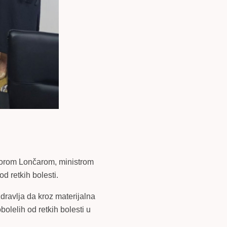
iborom Lončarom, ministrom
d retkih bolesti.
zdravlja da kroz materijalna
olelih od retkih bolesti u