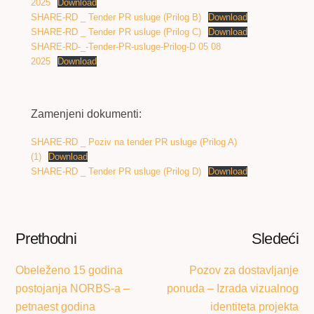
2025
Download
SHARE-RD _ Tender PR usluge (Prilog B)
Download
SHARE-RD _ Tender PR usluge (Prilog C)
Download
SHARE-RD-_-Tender-PR-usluge-Prilog-D 05 08
2025
Download
Zamenjeni dokumenti:
SHARE-RD _ Poziv na tender PR usluge (Prilog A)
(1)
Download
SHARE-RD _ Tender PR usluge (Prilog D)
Download
Prethodni
Sledeći
Obeleženo 15 godina
Pozov za dostavljanje
postojanja NORBS-a –
ponuda – Izrada vizualnog
petnaest godina
identiteta projekta