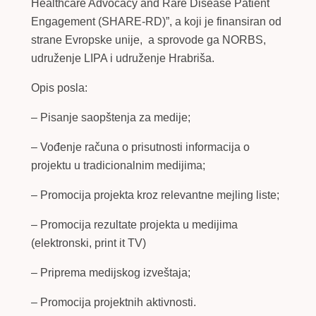
Healthcare Advocacy and Rare Disease Patient
Engagement (SHARE-RD)”, a koji je finansiran od
strane Evropske unije, a sprovode ga NORBS,
udruženje LIPA i udruženje Hrabriša.
Opis posla:
– Pisanje saopštenja za medije;
– Vođenje računa o prisutnosti informacija o
projektu u tradicionalnim medijima;
– Promocija projekta kroz relevantne mejling liste;
– Promocija rezultate projekta u medijima
(elektronski, print it TV)
– Priprema medijskog izveštaja;
– Promocija projektnih aktivnosti.