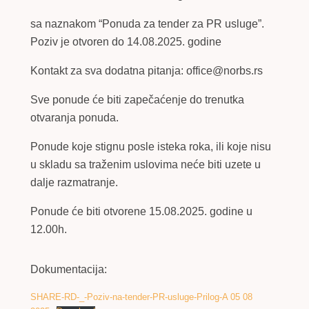
sa naznakom “Ponuda za tender za PR usluge”.
Poziv je otvoren do 14.08.2025. godine
Kontakt za sva dodatna pitanja: office@norbs.rs
Sve ponude će biti zapečaćenje do trenutka
otvaranja ponuda.
Ponude koje stignu posle isteka roka, ili koje nisu
u skladu sa traženim uslovima neće biti uzete u
dalje razmatranje.
Ponude će biti otvorene 15.08.2025. godine u
12.00h.
Dokumentacija:
SHARE-RD-_-Poziv-na-tender-PR-usluge-Prilog-A 05 08