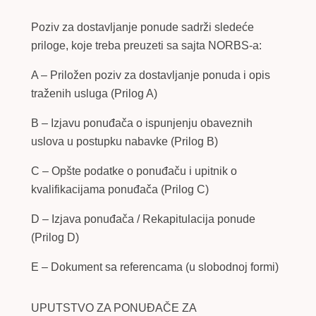
Poziv za dostavljanje ponude sadrži sledeće
priloge, koje treba preuzeti sa sajta NORBS-a:
A – Priložen poziv za dostavljanje ponuda i opis
traženih usluga (Prilog A)
B
–
Izjavu ponuđača o ispunjenju obaveznih
uslova u postupku nabavke (Prilog B)
C – Opšte podatke o ponuđaču i upitnik o
kvalifikacijama ponuđača (Prilog C)
D – Izjava ponuđača / Rekapitulacija ponude
(Prilog D)
E – Dokument sa referencama (u slobodnoj formi)
UPUTSTVO ZA PONUĐAČE ZA