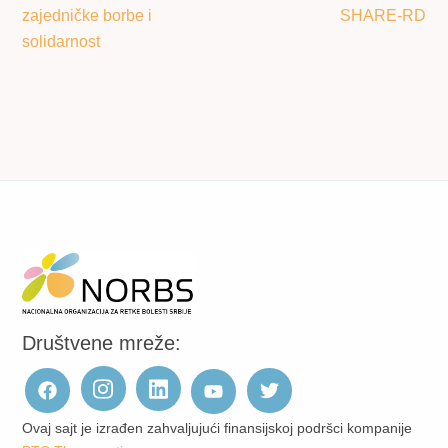
zajedničke borbe i
SHARE-RD
solidarnost
Društvene mreže:
Ovaj sajt je izrađen zahvaljujući finansijskoj podršci kompanije