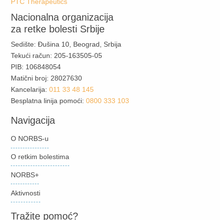
PTC Therapeutics
Nacionalna organizacija
za retke bolesti Srbije
Sedište: Đušina 10, Beograd, Srbija
Tekući račun: 205-163505-05
PIB: 106848054
Matični broj: 28027630
Kancelarija:
011 33 48 145
Besplatna linija pomoći:
0800 333 103
Navigacija
O NORBS-u
O retkim bolestima
NORBS+
Aktivnosti
Tražite pomoć?