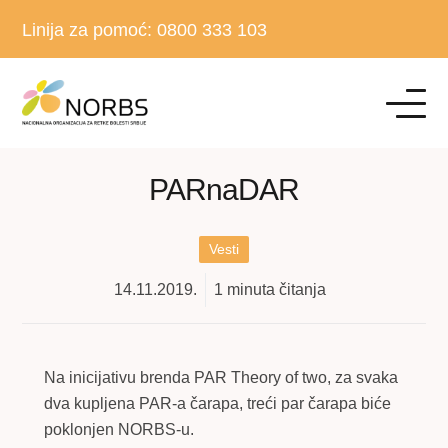
Linija za pomoć:
0800 333 103
PARnaDAR
Vesti
14.11.2019.
1
minuta čitanja
Na inicijativu brenda PAR Theory of two, za svaka
dva kupljena PAR-a čarapa, treći par čarapa biće
poklonjen NORBS-u.