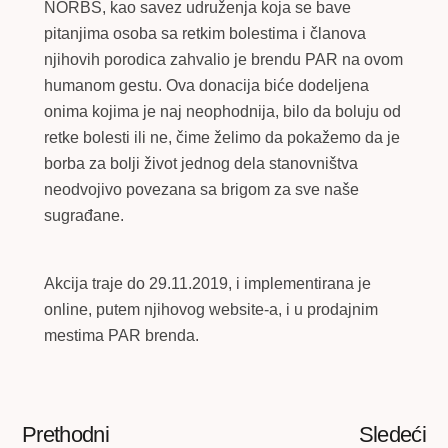
NORBS, kao savez udruženja koja se bave
pitanjima osoba sa retkim bolestima i članova
njihovih porodica zahvalio je brendu PAR na ovom
humanom gestu. Ova donacija biće dodeljena
onima kojima je naj neophodnija, bilo da boluju od
retke bolesti ili ne, čime želimo da pokažemo da je
borba za bolji život jednog dela stanovništva
neodvojivo povezana sa brigom za sve naše
sugrađane.
Akcija traje do 29.11.2019, i implementirana je
online, putem njihovog website-a, i u prodajnim
mestima PAR brenda.
Prethodni
Sledeći