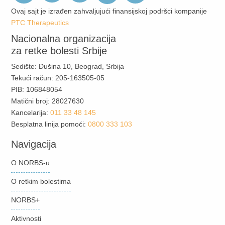
Ovaj sajt je izrađen zahvaljujući finansijskoj podršci kompanije
PTC Therapeutics
Nacionalna organizacija
za retke bolesti Srbije
Sedište: Đušina 10, Beograd, Srbija
Tekući račun: 205-163505-05
PIB: 106848054
Matični broj: 28027630
Kancelarija:
011 33 48 145
Besplatna linija pomoći:
0800 333 103
Navigacija
O NORBS-u
O retkim bolestima
NORBS+
Aktivnosti