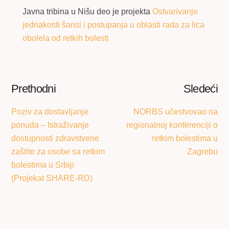
Javna tribina u Nišu deo je projekta
Ostvarivanje
jednakosti šansi i postupanja u oblasti rada za lica
obolela od retkih bolesti
Prethodni
Sledeći
Poziv za dostavljanje
NORBS učestvovao na
ponuda – Istraživanje
regionalnoj konferenciji o
dostupnosti zdravstvene
retkim bolestima u
zaštite za osobe sa retkim
Zagrebu
bolestima u Srbiji
(Projekat SHARE-RD)