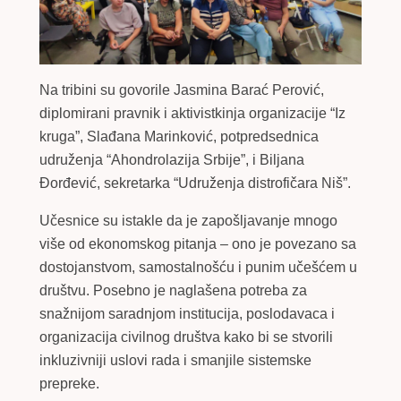
Na tribini su govorile Jasmina Barać Perović,
diplomirani pravnik i aktivistkinja organizacije “Iz
kruga”, Slađana Marinković, potpredsednica
udruženja “Ahondrolazija Srbije”, i Biljana
Đorđević, sekretarka “Udruženja distrofičara Niš”.
Učesnice su istakle da je zapošljavanje mnogo
više od ekonomskog pitanja – ono je povezano sa
dostojanstvom, samostalnošću i punim učešćem u
društvu. Posebno je naglašena potreba za
snažnijom saradnjom institucija, poslodavaca i
organizacija civilnog društva kako bi se stvorili
inkluzivniji uslovi rada i smanjile sistemske
prepreke.