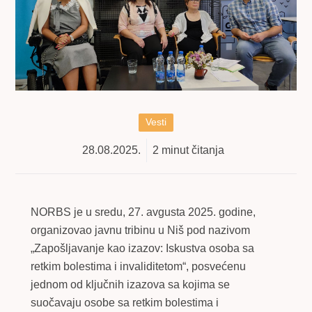
Vesti
28.08.2025.
2
minut čitanja
NORBS je u sredu, 27. avgusta 2025. godine,
organizovao javnu tribinu u Niš pod nazivom
„Zapošljavanje kao izazov: Iskustva osoba sa
retkim bolestima i invaliditetom“, posvećenu
jednom od ključnih izazova sa kojima se
suočavaju osobe sa retkim bolestima i