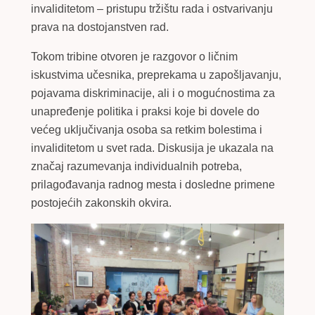
invaliditetom – pristupu tržištu rada i ostvarivanju
prava na dostojanstven rad.
Tokom tribine otvoren je razgovor o ličnim
iskustvima učesnika, preprekama u zapošljavanju,
pojavama diskriminacije, ali i o mogućnostima za
unapređenje politika i praksi koje bi dovele do
većeg uključivanja osoba sa retkim bolestima i
invaliditetom u svet rada. Diskusija je ukazala na
značaj razumevanja individualnih potreba,
prilagođavanja radnog mesta i dosledne primene
postojećih zakonskih okvira.