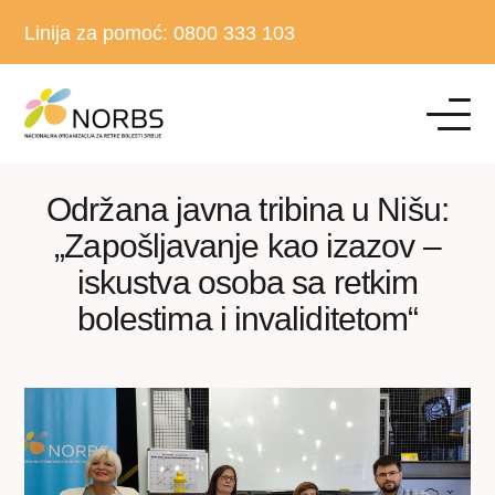
Linija za pomoć:
0800 333 103
Održana javna tribina u Nišu:
„Zapošljavanje kao izazov –
iskustva osoba sa retkim
bolestima i invaliditetom“