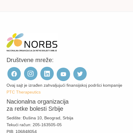
Društvene mreže:
Ovaj sajt je izrađen zahvaljujući finansijskoj podršci kompanije
PTC Therapeutics
Nacionalna organizacija
za retke bolesti Srbije
Sedište: Đušina 10, Beograd, Srbija
Tekući račun: 205-163505-05
PIB: 106848054