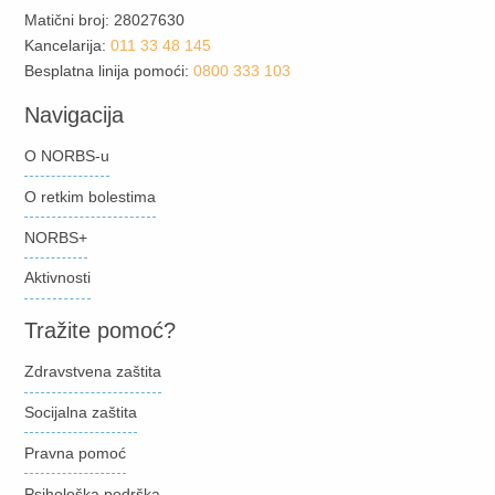
Matični broj: 28027630
Kancelarija:
011 33 48 145
Besplatna linija pomoći:
0800 333 103
Navigacija
O NORBS-u
O retkim bolestima
NORBS+
Aktivnosti
Tražite pomoć?
Zdravstvena zaštita
Socijalna zaštita
Pravna pomoć
Psihološka podrška