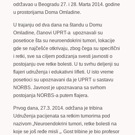
održavao u Beogradu 27. i 28. Marta 2014. godine
u prostorijama Doma Omladine.
U trajanju od dva dana na štandu u Domu
Omladine, članovi UPRT-a upoznavali su
posetioce šta su neuroendokrini tumori, lokacije
gde se najčešće otkrivaju, zbog čega su specifični
i retki, sve sa ciljem podizanja svesti javnosti o
postojanju ove retke bolesti. U tu svrhu deljenji su
flajeri udruženja i edukativni lifleti. U isto vreme
posetioci su upoznavani da je UPRT u sastavu
NORBS. Javnost je upoznavana sa svrhom
postojanja NORBS-a putem flajera.
Prvog dana, 27.3. 2014. održana je tribina
Udruženja pacijenata sa retkim tumorima pod
nazivom „Neuroendokrini tumori, retke bolesti na
koje se još ređe misli „. Gost tribine je bio profesor