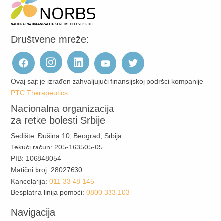
Društvene mreže:
Ovaj sajt je izrađen zahvaljujući finansijskoj podršci kompanije
PTC Therapeutics
Nacionalna organizacija
za retke bolesti Srbije
Sedište: Đušina 10, Beograd, Srbija
Tekući račun: 205-163505-05
PIB: 106848054
Matični broj: 28027630
Kancelarija:
011 33 48 145
Besplatna linija pomoći:
0800 333 103
Navigacija