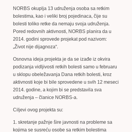
NORBS okuplja 13 udruženja osoba sa retkim
bolestima, kao i veliki broj pojedinaca, čije su
bolesti toliko retke da nemaju svoja udruženja.
Pored redovnih aktivnosti, NORBS planira da u
2014. godini sprovede projekat pod nazivom:
„Život nije dijagnoza“.
Osnovna ideja projekta je da se izađe iz okvira
podizanja vidljivosti retkih bolesti samo u februaru
u sklopu obeležavanja Dana retkih bolesti, kroz
aktivnosti koje bi bile sprovedene u svih 12 meseci
2014. godine, a kojim bi se predstavila sva
udruženja – članice NORBS-a.
Ciljevi ovog projekta su:
1. skretanje pažnje šire javnosti na probleme sa
kojima se susreću osobe sa retkim bolestima