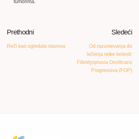
tumorima.
Prethodni
Sledeći
Reči kao ogledalo stavova
Od razumevanja do
lečenja retke bolesti:
Fibridysplasia Ossificans
Progressiva (FOP)