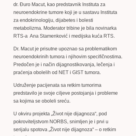
dr. Đuro Macut, kao predstavnik Instituta za
neuroendokrine tumore koji je u sastavu Instituta
za endokrinologiju, dijabetes i bolesti
metabolizma. Moderator tribine je bila novinarka
RTS-a Ana Stamenković i medijska kuća RTS.
Dr. Macut je prisutne upoznao sa problematikom
neuroendokrinih tumora i njihovim specifičnostima.
Predočen je i način dijagnostikovanja, lečenja i
praćenja obolelih od NET i GIST tumora.
Udruženje pacijenata sa retkim tumorima
predstavilo je svoje ciljeve postojanja i probleme
sa kojima se oboleli sreću.
U okviru projekta „Život nije dijagnoza“, pod
pokroviteljstvom NORBS, snimljen je i prvi u
serijalu spotova „Život nije dijagnoza“ – o retkim