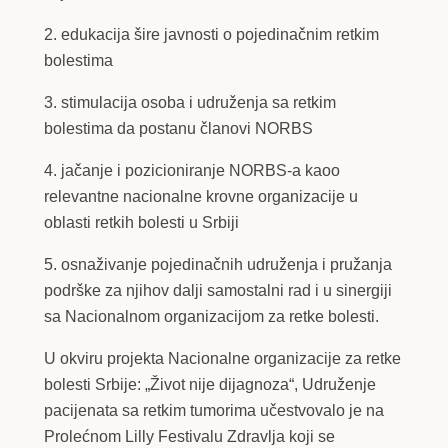
2. edukacija šire javnosti o pojedinačnim retkim
bolestima
3. stimulacija osoba i udruženja sa retkim
bolestima da postanu članovi NORBS
4. jačanje i pozicioniranje NORBS-a kaoo
relevantne nacionalne krovne organizacije u
oblasti retkih bolesti u Srbiji
5. osnaživanje pojedinačnih udruženja i pružanja
podrške za njihov dalji samostalni rad i u sinergiji
sa Nacionalnom organizacijom za retke bolesti.
U okviru projekta Nacionalne organizacije za retke
bolesti Srbije: „Život nije dijagnoza“, Udruženje
pacijenata sa retkim tumorima učestvovalo je na
Prolećnom Lilly Festivalu Zdravlja koji se