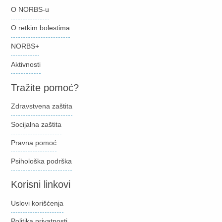
O NORBS-u
O retkim bolestima
NORBS+
Aktivnosti
Tražite pomoć?
Zdravstvena zaštita
Socijalna zaštita
Pravna pomoć
Psihološka podrška
Korisni linkovi
Uslovi korišćenja
Politika privatnosti