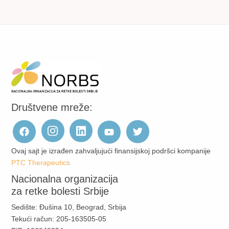
Društvene mreže:
Ovaj sajt je izrađen zahvaljujući finansijskoj podršci kompanije
PTC Therapeutics
Nacionalna organizacija
za retke bolesti Srbije
Sedište: Đušina 10, Beograd, Srbija
Tekući račun: 205-163505-05