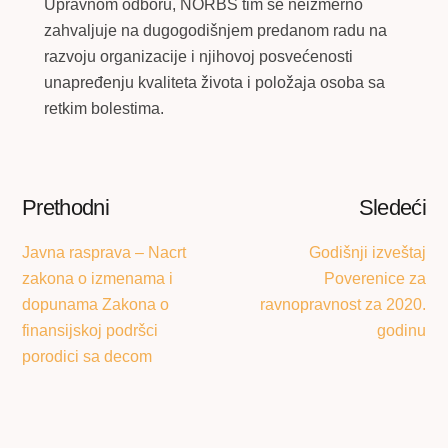
Upravnom odboru, NORBS tim se neizmerno
zahvaljuje na dugogodišnjem predanom radu na
razvoju organizacije i njihovoj posvećenosti
unapređenju kvaliteta života i položaja osoba sa
retkim bolestima.
Prethodni
Sledeći
Javna rasprava – Nacrt
Godišnji izveštaj
zakona o izmenama i
Poverenice za
dopunama Zakona o
ravnopravnost za 2020.
finansijskoj podršci
godinu
porodici sa decom