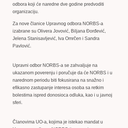
odbora koji će naredne dve godine predvoditi
organizaciju.
Za nove članice Upravnog odbora NORBS-a
izabrane su Olivera Jovović, Biljana Đorđević,
Jelena Stanisavljević, Iva Omrčen i Sandra
Pavlović.
Upravni odbor NORBS-a se zahvaljuje na
ukazanom poverenju i poručuje da će NORBS i u
narednom periodu biti fokusirana na snažno i
efikasno zastupanje interesa osoba sa retkim
bolestima ispred donosioca odluka, kao i u javnoj
sferi.
Članovima UO-a, kojima je istekao mandat u