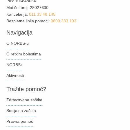
PIB: 106848054
Matični broj: 28027630
Kancelarija:
011 33 48 145
Besplatna linija pomoći:
0800 333 103
Navigacija
O NORBS-u
O retkim bolestima
NORBS+
Aktivnosti
Tražite pomoć?
Zdravstvena zaštita
Socijalna zaštita
Pravna pomoć