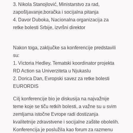
3. Nikola Stanojlović, Ministarstvo za rad,
zapošljavanje,boračka i socijalna pitanja
4. Davor Duboka, Nacionalna organizacija za
retke bolesti Srbije, izvršni direktor
Nakon toga, zaključke sa konferencije predstavili
su:
1. Victoria Hedley, Tematski koordinator projekta
RD Action sa Univerziteta u Njukaslu
2. Dorica Dan, Evropski savez za retke bolesti
EURORDIS
Cilj konferencije bio je diskusija na najvažnije
teme koje se tiču retkih bolesti, a važne su u svim
zemljama istočne Evrope radi dostizanja
kvalitetnije zdravstvene i socijalne zaštite obolelih.
Konferencija je poslužila kao forum za razmenu