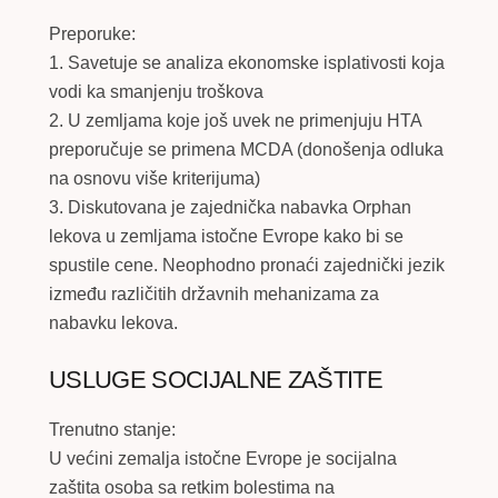
Preporuke:
1. Savetuje se analiza ekonomske isplativosti koja
vodi ka smanjenju troškova
2. U zemljama koje još uvek ne primenjuju HTA
preporučuje se primena MCDA (donošenja odluka
na osnovu više kriterijuma)
3. Diskutovana je zajednička nabavka Orphan
lekova u zemljama istočne Evrope kako bi se
spustile cene. Neophodno pronaći zajednički jezik
između različitih državnih mehanizama za
nabavku lekova.
USLUGE SOCIJALNE ZAŠTITE
Trenutno stanje:
U većini zemalja istočne Evrope je socijalna
zaštita osoba sa retkim bolestima na