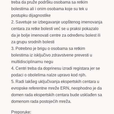
treba da pruže podršku osobama sa retkim
bolestima ali i onim osobama koje su tek u
postupku dijagnostike
2. Savetuje se izbegavanje uopštenog imenovanja
centara za retke bolesti već se u praksi pokazalo
da je bolje imenovati centre za određenu bolest ili
za grupu srodnih bolesti
3. Potrebno je brigu o osobama sa retkim
bolestima iz isključivo zdravstvene prevesti u
multidisciplinarnu negu
4. Centri treba da doprinesu izradi registara jer se
podaci o obolelima nalze upravo kod njih.
5. Radi lakšeg uključivanja ekspertskih centara u
evropske referentne mreže ERN, neophodno je da
domen rada ekspertskih centara bude usklađen sa
domenom rada postojećih mreža.
Preporuke: