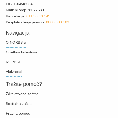
PIB: 106848054
Matični broj: 28027630
Kancelarija:
011 33 48 145
Besplatna linija pomoći:
0800 333 103
Navigacija
O NORBS-u
O retkim bolestima
NORBS+
Aktivnosti
Tražite pomoć?
Zdravstvena zaštita
Socijalna zaštita
Pravna pomoć