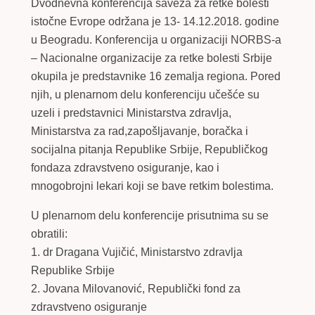
Dvodnevna konferencija saveza za retke bolesti
istočne Evrope održana je 13- 14.12.2018. godine
u Beogradu. Konferencija u organizaciji NORBS-a
– Nacionalne organizacije za retke bolesti Srbije
okupila je predstavnike 16 zemalja regiona. Pored
njih, u plenarnom delu konferenciju učešće su
uzeli i predstavnici Ministarstva zdravlja,
Ministarstva za rad,zapošljavanje, boračka i
socijalna pitanja Republike Srbije, Republičkog
fondaza zdravstveno osiguranje, kao i
mnogobrojni lekari koji se bave retkim bolestima.
U plenarnom delu konferencije prisutnima su se
obratili:
1. dr Dragana Vujičić, Ministarstvo zdravlja
Republike Srbije
2. Jovana Milovanović, Republički fond za
zdravstveno osiguranje