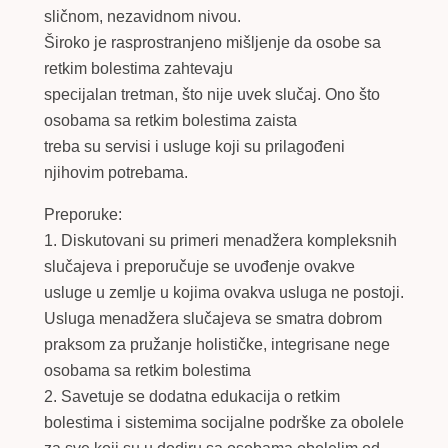
sličnom, nezavidnom nivou.
Široko je rasprostranjeno mišljenje da osobe sa
retkim bolestima zahtevaju
specijalan tretman, što nije uvek slučaj. Ono što
osobama sa retkim bolestima zaista
treba su servisi i usluge koji su prilagođeni
njihovim potrebama.
Preporuke
:
1. Diskutovani su primeri menadžera kompleksnih
slučajeva i preporučuje se uvođenje ovakve
usluge u zemlje u kojima ovakva usluga ne postoji.
Usluga menadžera slučajeva se smatra dobrom
praksom za pružanje holističke, integrisane nege
osobama sa retkim bolestima
2. Savetuje se dodatna edukacija o retkim
bolestima i sistemima socijalne podrške za obolele