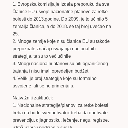
1. Evropska komisija je izdala preporuku da sve
članice EU usvoje nacionalne planove za retke
bolesti do 2013.godine. Do 2009. je to učinilo 5
zemalja članica, a do 2018. se taj broj uvećao na
25.
2. Mnoge zemlje koje nisu članice EU su takođe
prepoznale značaj usvajanja nacionalnih
strategija, te su to već učinile
3. Mnogi nacionalni planovi su bili ograničenog
trajanja i nisu imali opredeljen budžet
4. Veliki je broj strategija koje su formalno
usvojene, ali se ne primenjuju.
Najvažniji zaključci:
1. Nacionalne strategije/planovi za retke bolesti
treba da budu sveobuhvatni: treba da obuhvate
prevenciju, dijagnostiku, lečenje, negu, registre,
istraživanja i podizanje svesti