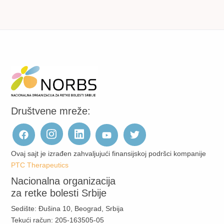
Društvene mreže:
Ovaj sajt je izrađen zahvaljujući finansijskoj podršci kompanije
PTC Therapeutics
Nacionalna organizacija
za retke bolesti Srbije
Sedište: Đušina 10, Beograd, Srbija
Tekući račun: 205-163505-05