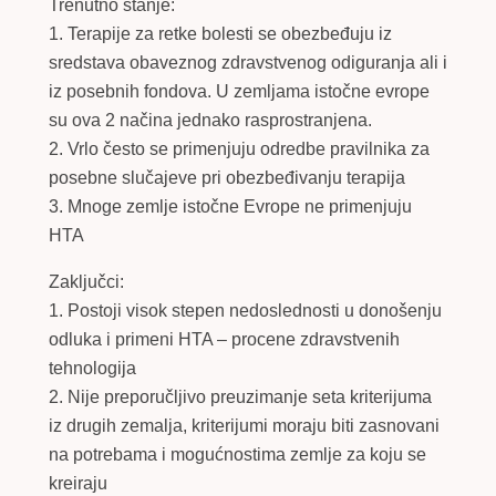
Trenutno stanje:
1. Terapije za retke bolesti se obezbeđuju iz
sredstava obaveznog zdravstvenog odiguranja ali i
iz posebnih fondova. U zemljama istočne evrope
su ova 2 načina jednako rasprostranjena.
2. Vrlo često se primenjuju odredbe pravilnika za
posebne slučajeve pri obezbeđivanju terapija
3. Mnoge zemlje istočne Evrope ne primenjuju
HTA
Zaključci:
1. Postoji visok stepen nedoslednosti u donošenju
odluka i primeni HTA – procene zdravstvenih
tehnologija
2. Nije preporučljivo preuzimanje seta kriterijuma
iz drugih zemalja, kriterijumi moraju biti zasnovani
na potrebama i mogućnostima zemlje za koju se
kreiraju