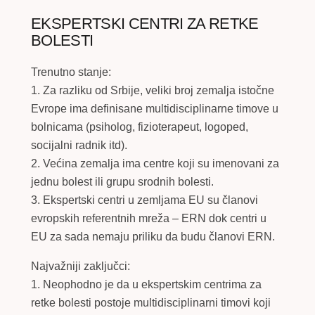
EKSPERTSKI CENTRI ZA RETKE
BOLESTI
Trenutno stanje:
1. Za razliku od Srbije, veliki broj zemalja istočne
Evrope ima definisane multidisciplinarne timove u
bolnicama (psiholog, fizioterapeut, logoped,
socijalni radnik itd).
2. Većina zemalja ima centre koji su imenovani za
jednu bolest ili grupu srodnih bolesti.
3. Ekspertski centri u zemljama EU su članovi
evropskih referentnih mreža – ERN dok centri u
EU za sada nemaju priliku da budu članovi ERN.
Najvažniji zaključci:
1. Neophodno je da u ekspertskim centrima za
retke bolesti postoje multidisciplinarni timovi koji