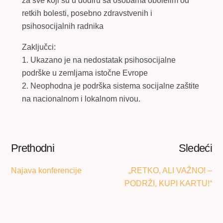
za sve koji su u dodiru sa osobama obolelim od
retkih bolesti, posebno zdravstvenih i
psihosocijalnih radnika
Zaključci:
1. Ukazano je na nedostatak psihosocijalne
podrške u zemljama istočne Evrope
2. Neophodna je podrška sistema socijalne zaštite
na nacionalnom i lokalnom nivou.
Prethodni
Sledeći
Najava konferencije
„RETKO, ALI VAŽNO! –
PODRŽI, KUPI KARTU!“