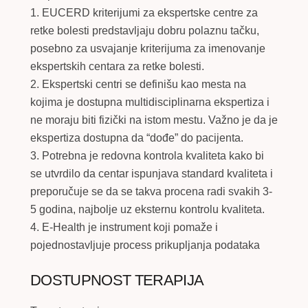
1. EUCERD kriterijumi za ekspertske centre za
retke bolesti predstavljaju dobru polaznu tačku,
posebno za usvajanje kriterijuma za imenovanje
ekspertskih centara za retke bolesti.
2. Ekspertski centri se definišu kao mesta na
kojima je dostupna multidisciplinarna ekspertiza i
ne moraju biti fizički na istom mestu. Važno je da je
ekspertiza dostupna da “dođe” do pacijenta.
3. Potrebna je redovna kontrola kvaliteta kako bi
se utvrdilo da centar ispunjava standard kvaliteta i
preporučuje se da se takva procena radi svakih 3-
5 godina, najbolje uz eksternu kontrolu kvaliteta.
4. E-Health je instrument koji pomaže i
pojednostavljuje process prikupljanja podataka
DOSTUPNOST TERAPIJA